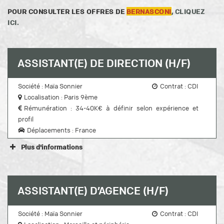
POUR CONSULTER LES OFFRES DE
BERNASCONI
, CLIQUEZ
ICI.
ASSISTANT(E) DE DIRECTION (H/F)
Société : Maïa Sonnier
Contrat : CDI
Localisation : Paris 9ème
Rémunération : 34-40K€ à définir selon expérience et
profil
Déplacements : France
Plus d'informations
DESCRIPTIF
Maïa Sonnier
et son agence Île-
ASSISTANT(E) D’AGENCE (H/F)
(basée à Paris)
de-France
recrutent actuellement un(e)
Société : Maïa Sonnier
Contrat : CDI
Assistant(e) de direction H/F
en