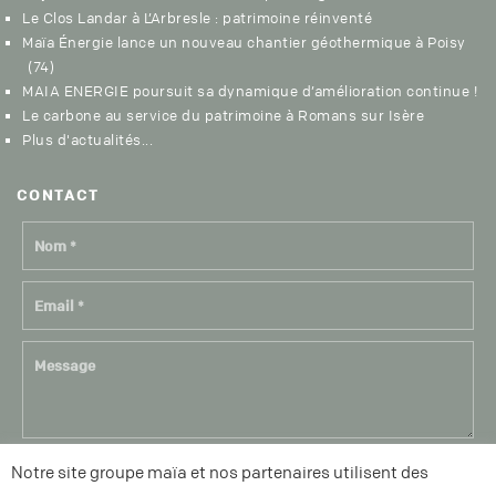
Le Clos Landar à L’Arbresle : patrimoine réinventé
Maïa Énergie lance un nouveau chantier géothermique à Poisy
(74)
MAIA ENERGIE poursuit sa dynamique d’amélioration continue !
Le carbone au service du patrimoine à Romans sur Isère
Plus d'actualités...
CON
TACT
le Groupe Maia, en qualité de responsable de traitement, collecte vos
Notre site groupe maïa et nos partenaires utilisent des
données afin de répondre à vos demandes de contact. Pour plus